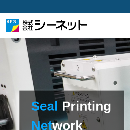
Seal
P
r
i
n
t
i
n
g
Net
w
o
r
k