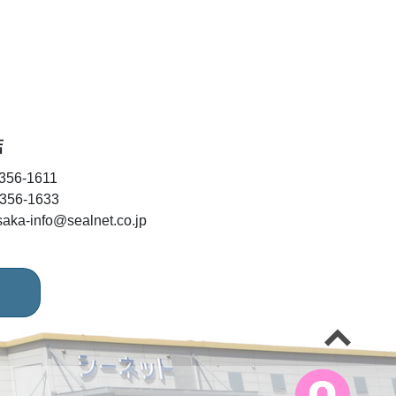
店
356-1611
356-1633
saka-info@sealnet.co.jp